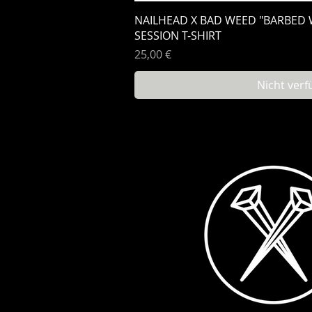
Schnellan
NAILHEAD X BAD WEED "BARBED 
SESSION T-SHIRT
Preis
25,00 €
Nicht verf