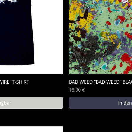
sicht
Schn
IRE" T-SHIRT
BAD WEED "BAD WEED" BLAC
Preis
18,00 €
ügbar
In de