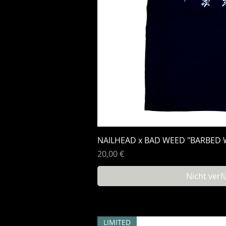
Schnellan
NAILHEAD x BAD WEED "BARBED W
Preis
20,00 €
Nicht verf
LIMITED