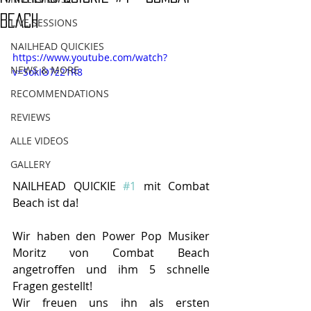
BEACH
LIVE SESSIONS
NAILHEAD QUICKIES
https://www.youtube.com/watch?
NEWS & MORE
v=SokIO7z21R8
RECOMMENDATIONS
REVIEWS
ALLE VIDEOS
GALLERY
NAILHEAD QUICKIE 
#1
 mit Combat 
Beach ist da!
Wir haben den Power Pop Musiker 
Moritz von Combat Beach 
angetroffen und ihm 5 schnelle 
Fragen gestellt!
Wir freuen uns ihn als ersten 