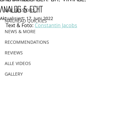
ANALOG & ECHT
LIVE SESSIONS
Aktualisiert:
17. Juni 2022
NAILHEAD QUICKIES
Text & Foto: 
Constantin Jacobs
NEWS & MORE
RECOMMENDATIONS
REVIEWS
ALLE VIDEOS
GALLERY