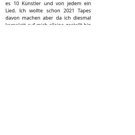
es 10 Künstler und von jedem ein 
Lied. Ich wollte schon 2021 Tapes 
davon machen aber da ich diesmal 
komplett auf mich alleine gestellt bin 
und leider Gottes ein "owezahra" 
(fauler Mensch) bin, hat sich das 
wieder mal verzögert. Deshalb an alle 
beteiligten Künstler: Es tut mir 
wirklich Leid und ich hoffe ich 
bekomms so bald wie möglich hin! <3
Nailhead Magazine: 
Du hast 2020 
auch den St. Pöltner 
Jugendförderpreis „Youngster of Arts“ 
erhalten. Haben sich durch den 
Erhalt dieser Auszeichnung Vorteile 
oder neue Kontakte für dein 
Weiterkommen als Musiker ergeben?